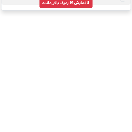
⬇
نمایش 19 ردیف باقی‌مانده