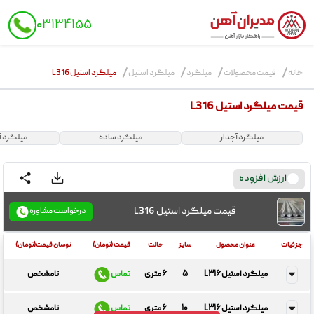
۰۳۱۳۴۱۵۵
MODIRAN
AHAN
خانه
قیمت محصولات
میلگرد
میلگرد استیل
میلگرد استیل L316
قیمت میلگرد استیل L316
میلگرد آجدار
میلگرد ساده
میلگرد آ
ارزش افزوده
قیمت میلگرد استیل L316
درخواست مشاوره
جزئیات
عنوان محصول
سایز
حالت
قیمت (تومان)
نوسان قیمت(تومان)
میلگرد استیل L۳۱۶
۵
۶ متری
تماس
نامشخص
میلگرد استیل L۳۱۶
۱۰
۶ متری
تماس
نامشخص