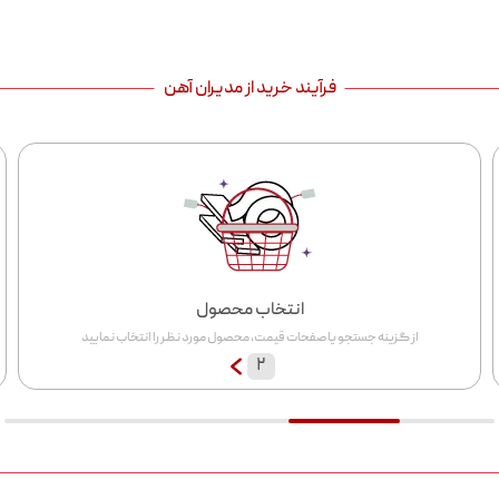
وزن استاندارد
میلگرد ۱۰
در جدول اشتال، حدود 6.9 الی 7.8
کیلوگرم است. وزن میلگرد 10 میانه به ازای هر متر از آن
فرآیند خرید از مدیران آهن
حدودا برابر است با 0.617 کیلوگرم و وزن یک شاخه 12
متری از آن حدودا 7.4 کیلوگرم وزن دارد. آیا می دانید وزن
هر شاخه میلگرد نقش مهمی در محاسبه تعداد
میلگردهای مورد نیاز برای یک پروژه و برآورد هزینه ‌ها دارد؟
از این رو کارشناسان تیم مدیران آهن زاینده رود به شما
توصیه می کنند هنگام خرید حتماً جدول وزنی میلگرد را
مطالعه کنید. انطباق وزن میلگرد 10 میانه، با وزن
انتخاب محصول
از گزینه جستجو یا صفحات قیمت، محصول مورد نظر را انتخاب نمایید
استاندارد میلگرد 10 در جدول اشتال، نشان ‌دهنده کیفیت
۲
محصول است
.
در جدول زیر خصوصیات و وزن میلگرد 10
فولاد آذربایجان قابل مشاهده است.
وزن هر