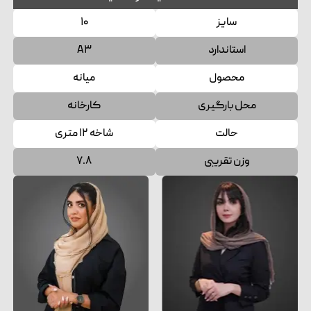
سایز
۱۰
استاندارد
A۳
محصول
میانه
محل بارگیری
کارخانه
حالت
شاخه ۱۲ متری
وزن تقریبی
۷.۸