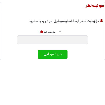
سایز
حالت
طول
گرید
شاخه
فرم ثبت نظر
شاخه
12
7.4
✱
برای ثبت نظر، ابتدا شماره موبایل خود را وارد نمایید
A3
10
آجدار
متر
کیلوگرم
شماره همراه
✱
تایید موبایل
نمودار نوسانات قیمت میلگرد ۱۰ میانه
نمودار نوسانات قیمت این محصول فولادی حاکی از
تغییراتی نسبی
قیمت میلگرد میانه
سایز 10 طی بازه های
زمانی مختلف است که بیشتر به دلیل نوسانات بازار جهانی
فولاد و شرایط اقتصادی کشور است. به خریداران و
پیمانکاران توصیه می ‌شود قبل از خرید علاوه بر استعلام