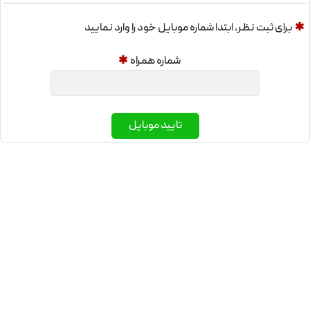
✱
برای ثبت نظر، ابتدا شماره موبایل خود را وارد نمایید
وزن هر
سایز
حالت
طول
آنالیز
شاخه
شماره همراه
✱
شاخه
12
18.9
A3
16
آجدار
متر
کیلوگرم
تایید موبایل
چرا میلگرد 16 کارخانه نیشابور را بخریم؟
مجتمع فولاد خراسان به عنوان یکی از بزرگ ترین
تولیدکنندگان فولاد در کشور شناخته می شود. در این
مجتمع تولیدی انواع میلگرد با استفاده از مرغوب ترین
مواد اولیه از جمله سنگ آهن، کنسانتره آهن، قراضه آهن