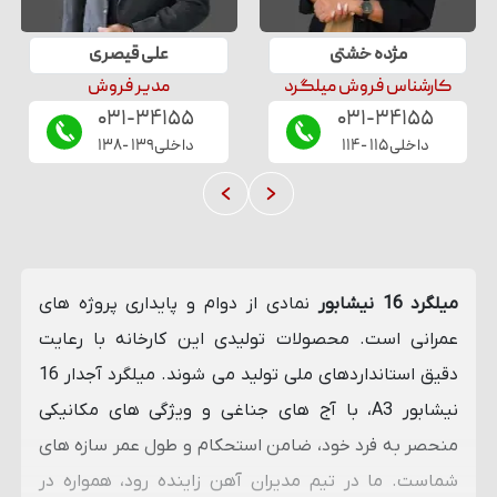
مژده
خشتی
علی
قیصری
کارشناس فروش میلگرد
مدیر فروش
۰۳۱-۳۴۱۵۵
۰۳۱-۳۴۱۵۵
داخلی
۱۱۵
-
۱۱۴
داخلی
۱۳۹
-
۱۳۸
میلگرد 16 نیشابور
نمادی از دوام و پایداری پروژه ‌های
عمرانی است. محصولات تولیدی این کارخانه با رعایت
دقیق استانداردهای ملی تولید می ‌شوند. میلگرد آجدار 16
نیشابور A3، با آج ‌های جناغی و ویژگی‌ های مکانیکی
منحصر به فرد خود، ضامن استحکام و طول عمر سازه‌ های
شماست. ما در تیم مدیران آهن زاینده رود، همواره در