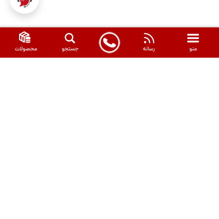
بهترین محصول به شما مشتریان گرامی هستیم. میلگرد
16 نیشابور گرید A3 را با کیفیت تضمین شده و قیمتی
رقابتی از ما بخواهید. با ما در تماس باشید.
منو
رسانه
جستجو
محصولات
MODIRAN
AHAN
این مجموعه با اتخاذ رویکرد نوین مدیریتی ، توسعه زیرساخت های فنی،
بهینه سازی خدمات حمل و نقل و منابع انسانی در سال 1396 تاسیس شد
و تاکنون توانسته تمامی مقاطع فولادی و آلیاژی مورد نیاز انبوه سازان،
تولید کنندگان و صنعتگران را تامین کند. شرکت مدیران آهن زاینده
رود تامین کننده مقاطع فولادی و آلیاژی شرکت های خصوصی، نیمه
خصوصی و دولتی بزرگی همچون پالایشگاه نفت اصفهان و بندر عباس،
مترو اصفهان و غیره است. در ضمن، این شرکت مجری ساخت و اجرای
انواع سوله و سازه های فلزی از صفر تا صد است که توسط شرکت زیر