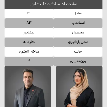
مشخصات میلگرد ۱۶ نیشابور
سایز
۱۶
استاندارد
A۳
محصول
نیشابور
محل بارگیری
کارخانه
حالت
شاخه ۱۲ متری
وزن تقریبی
۱۹