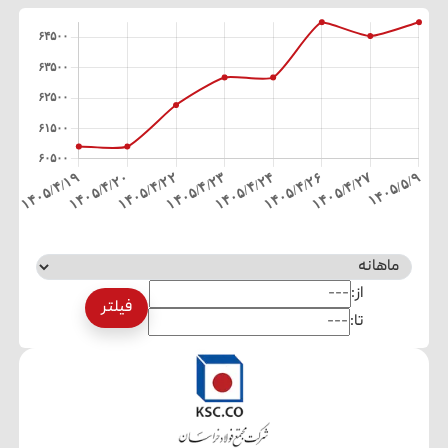
از:
فیلتر
تا: