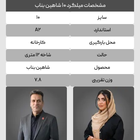
مشخصات میلگرد ۱۰ شاهین بناب
سایز
۱۰
استاندارد
A۲
محل بارگیری
کارخانه
حالت
شاخه ۱۲ متری
محصول
شاهین بناب
وزن تقریبی
۷.۸