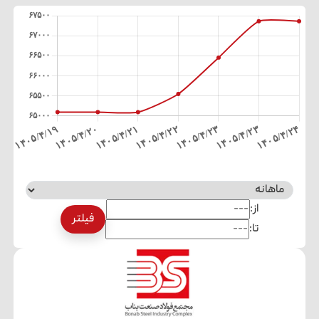
از:
فیلتر
تا: