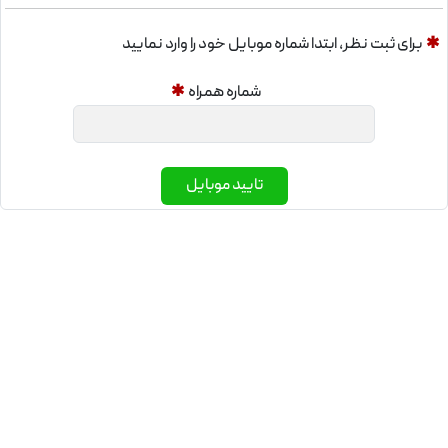
است. علامت اختصاری حک شده روی بدنه ی میلگرد 12
نورد کرمان KSR است.
✱
برای ثبت نظر، ابتدا شماره موبایل خود را وارد نمایید
شماره همراه
✱
وزن میلگرد 12 نورد کرمان
در فرآیند کنترل کیفی محصولات فولادی، وزن میلگرد به
تایید موبایل
‌عنوان یکی از پارامترهای اساسی برای بررسی میزان کیفیت
آن محسوب می ‌شود. هر چه تلورانس وزنی کمتر باشد،
میلگرد استاندارد و باکیفیت تر است. به عبارت دیگر انطباق
وزن هر شاخه با معیارهای تعیین ‌شده در استانداردهای
ملی، نشان‌ دهنده دقت در فرآیند تولید و پایبندی به
الزامات کیفی در خطوط نورد است. در واقع هرگونه مغایرت
محسوس با وزن استاندارد، می ‌تواند نشانه ‌ای از کیفیت
پایین میلگرد یا استفاده از مواد اولیه نامرغوب در تولید