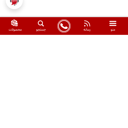
منظور، تنها با یک کلیک می توانید بازه ی زمانی مورد
نظرتان را انتخاب و نمودار را مشاهده کنید.
منو
رسانه
جستجو
محصولات
MODIRAN
AHAN
این مجموعه با اتخاذ رویکرد نوین مدیریتی ، توسعه زیرساخت های فنی،
بهینه سازی خدمات حمل و نقل و منابع انسانی در سال 1396 تاسیس شد
و تاکنون توانسته تمامی مقاطع فولادی و آلیاژی مورد نیاز انبوه سازان،
تولید کنندگان و صنعتگران را تامین کند. شرکت مدیران آهن زاینده
رود تامین کننده مقاطع فولادی و آلیاژی شرکت های خصوصی، نیمه
خصوصی و دولتی بزرگی همچون پالایشگاه نفت اصفهان و بندر عباس،
مترو اصفهان و غیره است. در ضمن، این شرکت مجری ساخت و اجرای
انواع سوله و سازه های فلزی از صفر تا صد است که توسط شرکت زیر
چرا میلگرد 12 کرمان بخریم؟