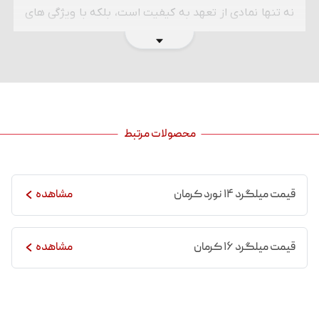
نه تنها نمادی از تعهد به کیفیت است، بلکه با ویژگی ‌های
منحصر به فردی که دارد، به ستون فقراتی مطمئن برای
سازه‌ ها تبدیل شده است. ما در تیم مدیران آهن زاینده
رود یکی از برترین تامین کنندگان میلگرد آجدار 12 نورد
کرمان، انواع مقاطع فولادی باکیفیت را با قیمت های رقابتی
به مشتریان در سراسر کشور عرضه می کنیم. برای استعلام
محصولات مرتبط
قیمت روز انواع مقاطع فولادی با واحد فروش مجموعه در
تماس باشید.
قیمت میلگرد ۱۴ نورد کرمان
مشاهده
تماس با مدیران آهن زاینده رود
قیمت میلگرد ۱۶ کرمان
مشاهده
مشخصات میلگرد 12 کرمان
میلگرد 12 کرمان محصول کارخانه ذوب آهن و نورد کرمان،