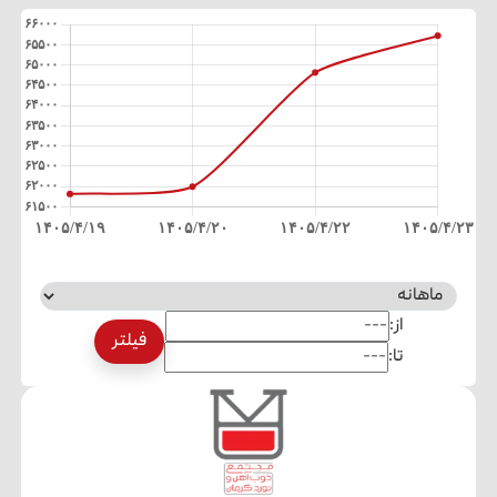
از:
فیلتر
تا: